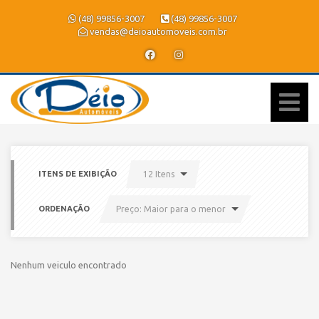
(48) 99856-3007
(48) 99856-3007
vendas@deioautomoveis.com.br
ITENS DE EXIBIÇÃO
12 Itens
ORDENAÇÃO
Preço: Maior para o menor
Nenhum veiculo encontrado