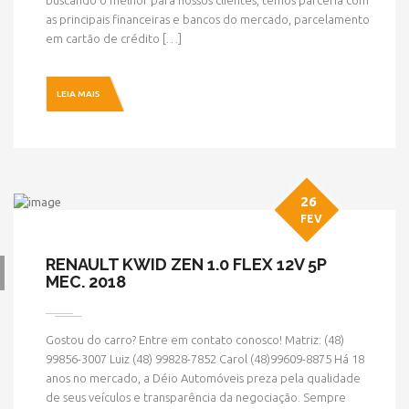
buscando o melhor para nossos clientes, temos parceria com
as principais financeiras e bancos do mercado, parcelamento
em cartão de crédito […]
LEIA MAIS
26
FEV
RENAULT KWID ZEN 1.0 FLEX 12V 5P
MEC. 2018
Gostou do carro? Entre em contato conosco! Matriz: (48)
99856-3007 Luiz (48) 99828-7852 Carol (48)99609-8875 Há 18
anos no mercado, a Déio Automóveis preza pela qualidade
de seus veículos e transparência da negociação. Sempre