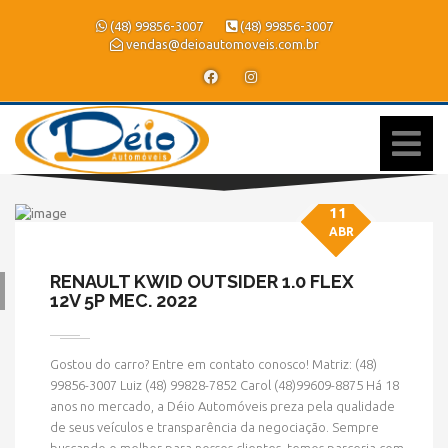
(48) 99856-3007
(48) 99856-3007
vendas@deioautomoveis.com.br
11
ABR
RENAULT KWID OUTSIDER 1.0 FLEX
12V 5P MEC. 2022
» MODELO » KWID
Gostou do carro? Entre em contato conosco! Matriz: (48)
99856-3007 Luiz (48) 99828-7852 Carol (48)99609-8875 Há 18
anos no mercado, a Déio Automóveis preza pela qualidade
de seus veículos e transparência da negociação. Sempre
HOME
» MODELO » KWID