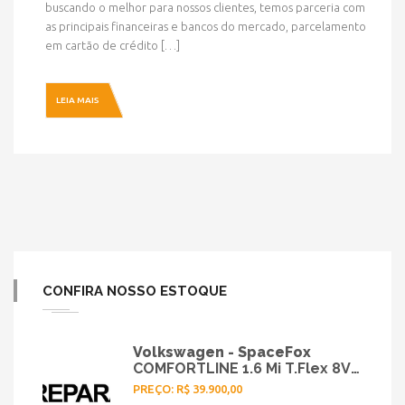
buscando o melhor para nossos clientes, temos parceria com
as principais financeiras e bancos do mercado, parcelamento
em cartão de crédito […]
LEIA MAIS
CONFIRA NOSSO ESTOQUE
Volkswagen - SpaceFox
COMFORTLINE 1.6 Mi T.Flex 8V
5p - 2008
PREÇO: R$ 39.900,00