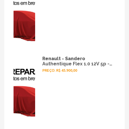
Renault - Sandero
Authentique Flex 1.0 12V 5p -
2017
PREÇO: R$ 45.900,00