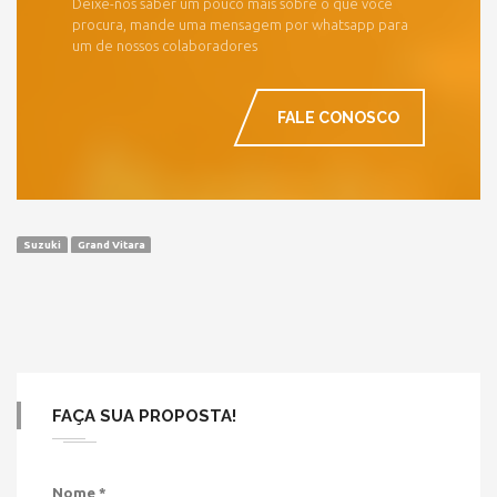
Deixe-nos saber um pouco mais sobre o que você
procura, mande uma mensagem por whatsapp para
um de nossos colaboradores
FALE CONOSCO
Suzuki
Grand Vitara
FAÇA SUA PROPOSTA!
Nome
*