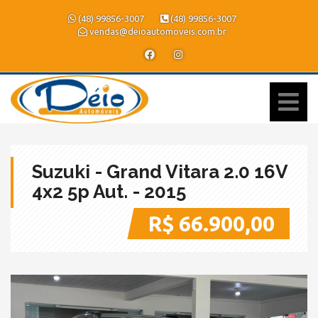
(48) 99856-3007
(48) 99856-3007
vendas@deioautomoveis.com.br
Suzuki - Grand Vitara 2.0 16V
4x2 5p Aut. - 2015
R$ 66.900,00