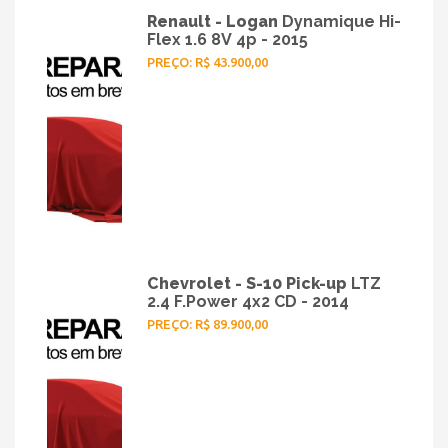
Renault - Logan
Dynamique Hi-
HOME
» MODELO » OUTLANDER
Flex 1.6 8V 4p - 2015
PREÇO: R$ 43.900,00
Chevrolet - S-10 Pick-up
LTZ
2.4 F.Power 4x2 CD - 2014
PREÇO: R$ 89.900,00