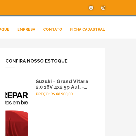
OQUE
EMPRESA
CONTATO
FICHA CADASTRAL
CONFIRA NOSSO ESTOQUE
Suzuki - Grand Vitara
2.0 16V 4x2 5p Aut. -
2015
PREÇO: R$ 66.900,00