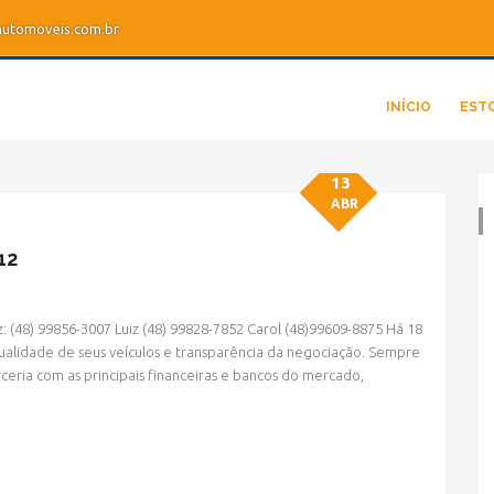
utomoveis.com.br
INÍCIO
EST
13
ABR
12
: (48) 99856-3007 Luiz (48) 99828-7852 Carol (48)99609-8875 Há 18
alidade de seus veículos e transparência da negociação. Sempre
» MODELO » TUCSON
ceria com as principais financeiras e bancos do mercado,
HOME
» MODELO » TUCSON